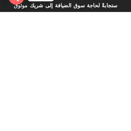
ستجابةً لحاجة سوق الضيافة إلى شريك موثوق
Open
يسهل عملية التوريد ويضمن جودة ثابتة. فريقنا
chaty
يجمع بين خبراء توريد، مهندسي جودة،
ومصممي تغليف لضمان أن كل منتج يصل
للنزيل بأعلى مستوى من الراحة والمظهر
تواصل معنا
-